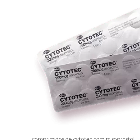
comprimidos de cytotec com misoprostol