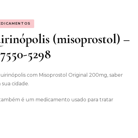
os gerais
EDICAMENTOS
enimento
rinópolis (misoprostol) –
 97550-5298
irinópolis com Misoprostol Original 200mg, saber
 sua cidade.
ec também é um medicamento usado para tratar