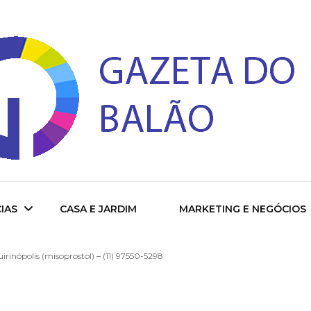
 do Balao
IAS
CASA E JARDIM
MARKETING E NEGÓCIOS
rinópolis (misoprostol) – (11) 97550-5298
ade
cional