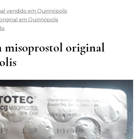
nal vendido em Quirinópolis
riginal em Quirinópolis
is
 misoprostol original
olis