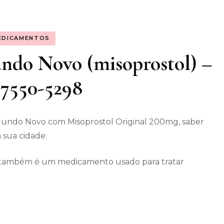
os gerais
EDICAMENTOS
enimento
ndo Novo (misoprostol) –
 97550-5298
Mundo Novo com Misoprostol Original 200mg, saber
 sua cidade.
ec também é um medicamento usado para tratar