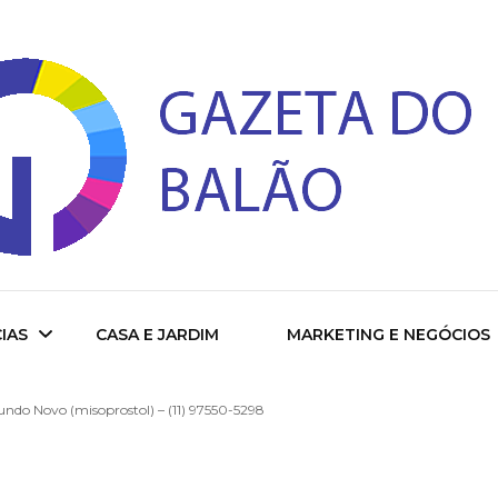
 do Balao
IAS
CASA E JARDIM
MARKETING E NEGÓCIOS
do Novo (misoprostol) – (11) 97550-5298
ade
cional