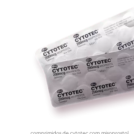
comprimidos de cytotec com misoprostol