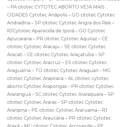
– PA citotec CYTOTEC ABORTO VEJA MAIS
CIDADES Cytotec Anápolis – GO citotec Cytotec
Andradina – SP citotec Cytotec Angra dos Reis –
RJCytotec Aparecida de Iporá – GO Cytotec
Apucarana – PR citotec Cytotec Aquiraz – CE
citotec Cytotec Aracaju – SE citotec Cytotec
Aracati – CE citotec Cytotec Araçatuba – SP
citotec Cytotec Aracruz – ES citotec Cytotec
Araguaína – TO citotec Cytotec Araguari – MG
citotec Cytotec Arapiraca – AL citotec cytotec
aborto Cytotec Arapongas – PR citotec Cytotec
Araranguá – SC citotec Cytotec Araraquara – SP
citotec Cytotec Araras – SP citotec Cytotec
Araripina – PE citotec Cytotec Araruama – RJ
citotec Cytotec Araucária – PR citotec Cytotec
Araxá – MG citotec Cytotec Arcoverde – PE