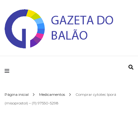
Gazeta do Balao
Página inicial
Medicamentos
Comprar cytotec Iporá
(misoprostol) – (11) 97550-5298