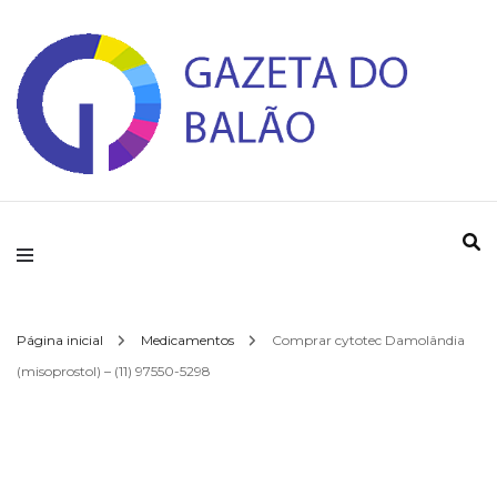
Gazeta do Balao
Página inicial
Medicamentos
Comprar cytotec Damolândia
(misoprostol) – (11) 97550-5298