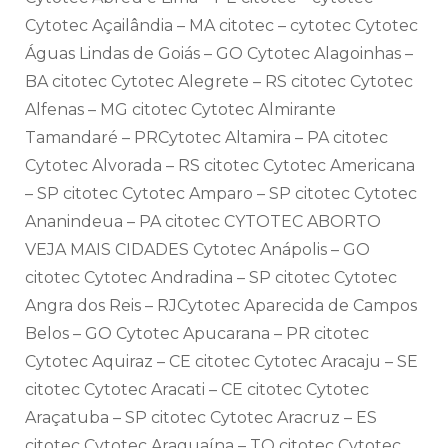
Cytotec Açailândia – MA citotec – cytotec Cytotec
Águas Lindas de Goiás – GO Cytotec Alagoinhas –
BA citotec Cytotec Alegrete – RS citotec Cytotec
Alfenas – MG citotec Cytotec Almirante
Tamandaré – PRCytotec Altamira – PA citotec
Cytotec Alvorada – RS citotec Cytotec Americana
– SP citotec Cytotec Amparo – SP citotec Cytotec
Ananindeua – PA citotec CYTOTEC ABORTO
VEJA MAIS CIDADES Cytotec Anápolis – GO
citotec Cytotec Andradina – SP citotec Cytotec
Angra dos Reis – RJCytotec Aparecida de Campos
Belos – GO Cytotec Apucarana – PR citotec
Cytotec Aquiraz – CE citotec Cytotec Aracaju – SE
citotec Cytotec Aracati – CE citotec Cytotec
Araçatuba – SP citotec Cytotec Aracruz – ES
citotec Cytotec Araguaína – TO citotec Cytotec