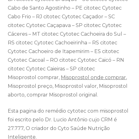
Cabo de Santo Agostinho – PE citotec Cytotec
Cabo Frio – RJ citotec Cytotec Caçador – SC
citotec Cytotec Caçapava – SP citotec Cytotec
Cáceres – MT citotec Cytotec Cachoeira do Sul –
RS citotec Cytotec Cachoeirinha – RS citotec
Cytotec Cachoeiro de Itapemirim – ES citotec
Cytotec Cacoal – RO citotec Cytotec Caicó – RN
citotec Cytotec Caieiras – SP citotec
Misoprostol comprar,
Misoprostol onde comprar
,
Misoprostol preço, Misoprostol valor, Misoprostol
aborto, comprar Misoprostol original.
Esta pagina do remédio cytotec com misoprostol
foi escrito pelo Dr. Lucio Antônio cujo CRM é
27.777, O criador do Cyto Saúde Nutrição
Inteligente.