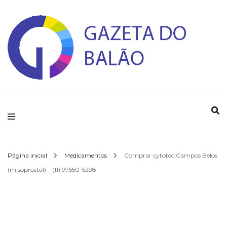
Gazeta do Balao
Página inicial
Medicamentos
Comprar cytotec Campos Belos
(misoprostol) – (11) 97550-5298