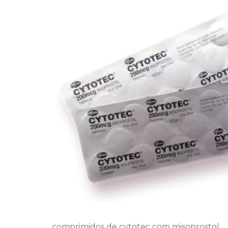
comprimidos de cytotec com misoprostol