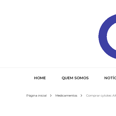
Gazeta
HOME
QUEM SOMOS
NOTÍC
Página inicial
Medicamentos
Comprar cytotec Alt
Socied
Interna