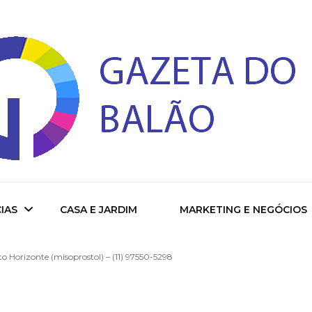
 do Balao
IAS
CASA E JARDIM
MARKETING E NEGÓCIOS
o Horizonte (misoprostol) – (11) 97550-5298
ade
cional