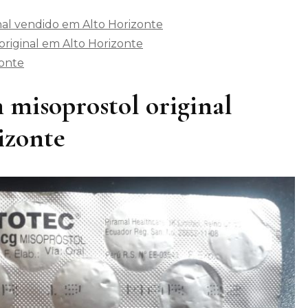
nal vendido em Alto Horizonte
riginal em Alto Horizonte
zonte
 misoprostol original
izonte