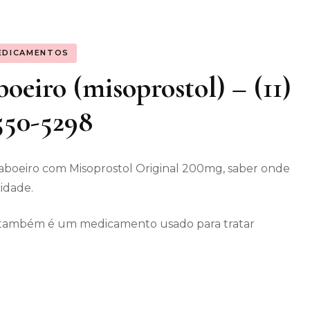
os gerais
EDICAMENTOS
enimento
eiro (misoprostol) – (11)
550-5298
aboeiro com Misoprostol Original 200mg, saber onde
cidade.
ec também é um medicamento usado para tratar