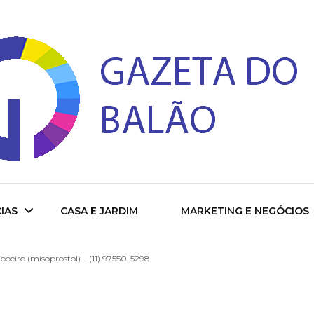
 do Balao
IAS
CASA E JARDIM
MARKETING E NEGÓCIOS
oeiro (misoprostol) – (11) 97550-5298
ade
cional