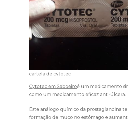
cartela de cytotec
Cytotec em Saboeiro
é um medicamento sin
como um medicamento eficaz anti-úlcera.
Este análogo químico da prostaglandina te
formação de muco no estômago e aumento 