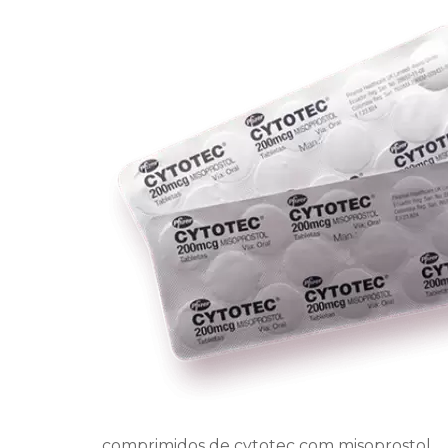
comprimidos de cytotec com misoprostol