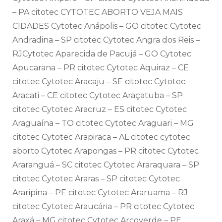
– PA citotec CYTOTEC ABORTO VEJA MAIS
CIDADES Cytotec Anápolis – GO citotec Cytotec
Andradina – SP citotec Cytotec Angra dos Reis –
RJCytotec Aparecida de Pacujá – GO Cytotec
Apucarana – PR citotec Cytotec Aquiraz – CE
citotec Cytotec Aracaju – SE citotec Cytotec
Aracati – CE citotec Cytotec Araçatuba – SP
citotec Cytotec Aracruz – ES citotec Cytotec
Araguaína – TO citotec Cytotec Araguari – MG
citotec Cytotec Arapiraca – AL citotec cytotec
aborto Cytotec Arapongas – PR citotec Cytotec
Araranguá – SC citotec Cytotec Araraquara – SP
citotec Cytotec Araras – SP citotec Cytotec
Araripina – PE citotec Cytotec Araruama – RJ
citotec Cytotec Araucária – PR citotec Cytotec
Araxá – MG citotec Cytotec Arcoverde – PE