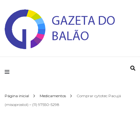
Gazeta do Balao
Página inicial
Medicamentos
Comprar cytotec Pacujá
(misoprostol) – (11) 97550-5298