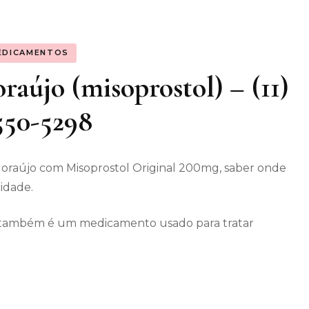
os gerais
EDICAMENTOS
enimento
aújo (misoprostol) – (11)
550-5298
oraújo com Misoprostol Original 200mg, saber onde
cidade.
ec também é um medicamento usado para tratar