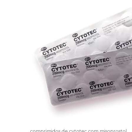
comprimidos de cytotec com misoprostol