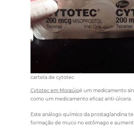
cartela de cytotec
Cytotec em Moraújo
é um medicamento sint
como um medicamento eficaz anti-úlcera.
Este análogo químico da prostaglandina te
formação de muco no estômago e aumento 