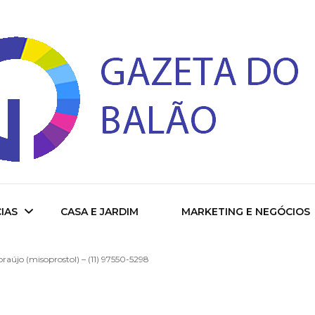
 do Balao
IAS
CASA E JARDIM
MARKETING E NEGÓCIOS
aújo (misoprostol) – (11) 97550-5298
ade
cional