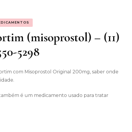
os gerais
EDICAMENTOS
enimento
tim (misoprostol) – (11)
550-5298
ortim com Misoprostol Original 200mg, saber onde
cidade.
ec também é um medicamento usado para tratar