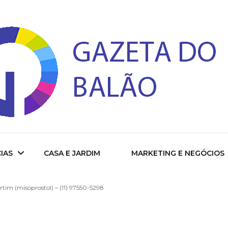
 do Balao
IAS
CASA E JARDIM
MARKETING E NEGÓCIOS
tim (misoprostol) – (11) 97550-5298
ade
cional