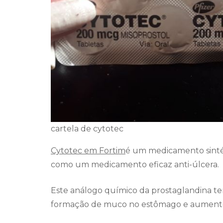
cartela de cytotec
Cytotec em Fortim
é um medicamento sinté
como um medicamento eficaz anti-úlcera.
Este análogo químico da prostaglandina te
formação de muco no estômago e aumento 