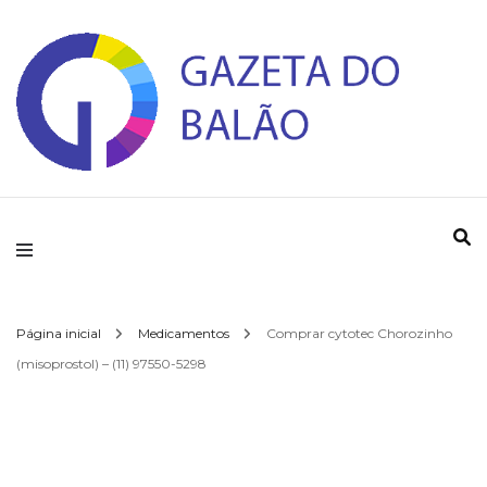
Gazeta do Balao
Página inicial
Medicamentos
Comprar cytotec Chorozinho
(misoprostol) – (11) 97550-5298