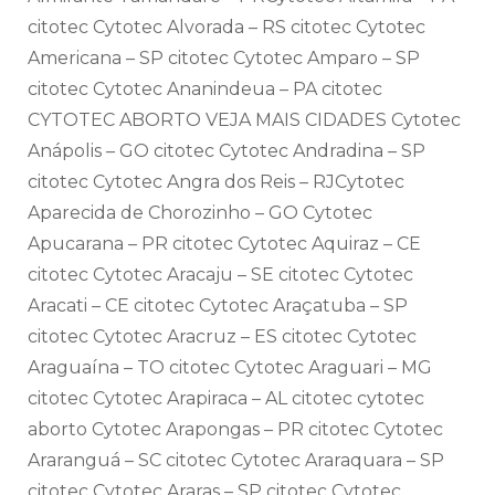
citotec Cytotec Alvorada – RS citotec Cytotec
Americana – SP citotec Cytotec Amparo – SP
citotec Cytotec Ananindeua – PA citotec
CYTOTEC ABORTO VEJA MAIS CIDADES Cytotec
Anápolis – GO citotec Cytotec Andradina – SP
citotec Cytotec Angra dos Reis – RJCytotec
Aparecida de Chorozinho – GO Cytotec
Apucarana – PR citotec Cytotec Aquiraz – CE
citotec Cytotec Aracaju – SE citotec Cytotec
Aracati – CE citotec Cytotec Araçatuba – SP
citotec Cytotec Aracruz – ES citotec Cytotec
Araguaína – TO citotec Cytotec Araguari – MG
citotec Cytotec Arapiraca – AL citotec cytotec
aborto Cytotec Arapongas – PR citotec Cytotec
Araranguá – SC citotec Cytotec Araraquara – SP
citotec Cytotec Araras – SP citotec Cytotec