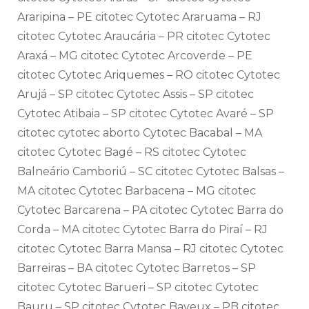
Araripina – PE citotec Cytotec Araruama – RJ
citotec Cytotec Araucária – PR citotec Cytotec
Araxá – MG citotec Cytotec Arcoverde – PE
citotec Cytotec Ariquemes – RO citotec Cytotec
Arujá – SP citotec Cytotec Assis – SP citotec
Cytotec Atibaia – SP citotec Cytotec Avaré – SP
citotec cytotec aborto Cytotec Bacabal – MA
citotec Cytotec Bagé – RS citotec Cytotec
Balneário Camboriú – SC citotec Cytotec Balsas –
MA citotec Cytotec Barbacena – MG citotec
Cytotec Barcarena – PA citotec Cytotec Barra do
Corda – MA citotec Cytotec Barra do Piraí – RJ
citotec Cytotec Barra Mansa – RJ citotec Cytotec
Barreiras – BA citotec Cytotec Barretos – SP
citotec Cytotec Barueri – SP citotec Cytotec
Bauru – SP citotec Cytotec Bayeux – PB citotec