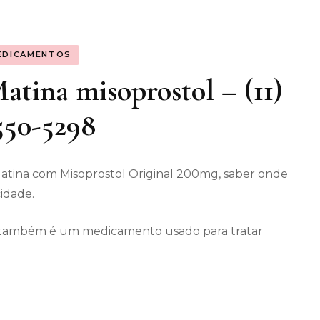
os gerais
EDICAMENTOS
enimento
tina misoprostol – (11)
550-5298
atina com Misoprostol Original 200mg, saber onde
cidade.
ec também é um medicamento usado para tratar