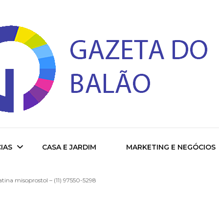
 do Balao
IAS
CASA E JARDIM
MARKETING E NEGÓCIOS
ina misoprostol – (11) 97550-5298
ade
cional