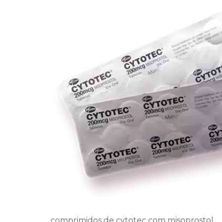
comprimidos de cytotec com misoprostol