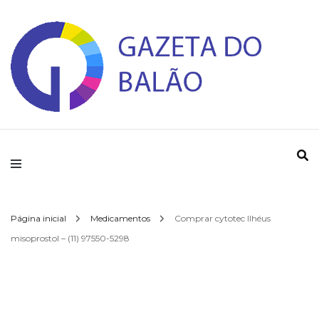
Gazeta do Balao
Página inicial
Medicamentos
Comprar cytotec Ilhéus
misoprostol – (11) 97550-5298