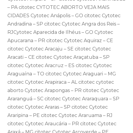
– PA citotec CYTOTEC ABORTO VEJA MAIS
CIDADES Cytotec Anápolis – GO citotec Cytotec
Andradina – SP citotec Cytotec Angra dos Reis –
RJCytotec Aparecida de Ilhéus – GO Cytotec
Apucarana – PR citotec Cytotec Aquiraz – CE
citotec Cytotec Aracaju – SE citotec Cytotec
Aracati – CE citotec Cytotec Araçatuba – SP
citotec Cytotec Aracruz – ES citotec Cytotec
Araguaína – TO citotec Cytotec Araguari – MG
citotec Cytotec Arapiraca – AL citotec cytotec
aborto Cytotec Arapongas – PR citotec Cytotec
Araranguá – SC citotec Cytotec Araraquara – SP
citotec Cytotec Araras – SP citotec Cytotec
Araripina – PE citotec Cytotec Araruama – RJ
citotec Cytotec Araucária – PR citotec Cytotec
Araxá – MG citotec Cytotec Arcoverde – PE