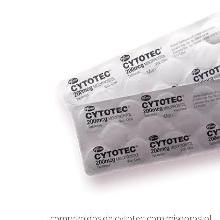
comprimidos de cytotec com misoprostol