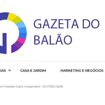
 do Balao
IAS
CASA E JARDIM
MARKETING E NEGÓCIOS
m Macedo Costa misoprostol – (11) 97550-5298
ade
cional