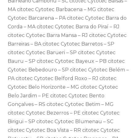
Balneário Camboriú – SC citotec Cytotec Balsas –
MA citotec Cytotec Barbacena – MG citotec
Cytotec Barcarena – PA citotec Cytotec Barra do
Corda – MA citotec Cytotec Barra do Piraí – RJ
citotec Cytotec Barra Mansa – RJ citotec Cytotec
Barreiras – BA citotec Cytotec Barretos – SP
citotec Cytotec Barueri – SP citotec Cytotec
Bauru – SP citotec Cytotec Bayeux – PB citotec
Cytotec Bebedouro – SP citotec Cytotec Belém –
PA citotec Cytotec Belford Roxo – RJ citotec
Cytotec Belo Horizonte – MG citotec Cytotec
Belo Jardim – PE citotec Cytotec Bento
Gonçalves – RS citotec Cytotec Betim – MG
citotec Cytotec Bezerros – PE citotec Cytotec
Birigui – SP citotec Cytotec Blumenau – SC
citotec Cytotec Boa Vista – RR citotec Cytotec