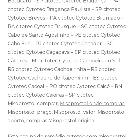
Botucatu – SP citotec Cytotec Bragança – PA
citotec Cytotec Bragança Paulista – SP citotec
Cytotec Breves – PA citotec Cytotec Brumado –
BA citotec Cytotec Brusque – SC citotec Cytotec
Cabo de Santo Agostinho – PE citotec Cytotec
Cabo Frio – RJ citotec Cytotec Caçador – SC
citotec Cytotec Caçapava – SP citotec Cytotec
Cáceres – MT citotec Cytotec Cachoeira do Sul –
RS citotec Cytotec Cachoeirinha – RS citotec
Cytotec Cachoeiro de Itapemirim – ES citotec
Cytotec Cacoal – RO citotec Cytotec Caicó – RN
citotec Cytotec Caieiras – SP citotec
Misoprostol comprar,
Misoprostol onde comprar
,
Misoprostol preço, Misoprostol valor, Misoprostol
aborto, comprar Misoprostol original.
Esta pagina do remédio cytotec com misoprostol