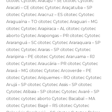
citotec Cytotec Aracaju – SE citotec Cytotec
Aracati – CE citotec Cytotec Araçatuba – SP
citotec Cytotec Aracruz – ES citotec Cytotec
Araguaína – TO citotec Cytotec Araguari – MG
citotec Cytotec Arapiraca – AL citotec cytotec
aborto Cytotec Arapongas – PR citotec Cytotec
Araranguá – SC citotec Cytotec Araraquara – SP
citotec Cytotec Araras – SP citotec Cytotec
Araripina – PE citotec Cytotec Araruama – RJ
citotec Cytotec Araucária – PR citotec Cytotec
Araxá – MG citotec Cytotec Arcoverde – PE
citotec Cytotec Ariquemes – RO citotec Cytotec
Arujá – SP citotec Cytotec Assis – SP citotec
Cytotec Atibaia – SP citotec Cytotec Avaré – SP
citotec cytotec aborto Cytotec Bacabal – MA
citotec Cytotec Bagé – RS citotec Cytotec