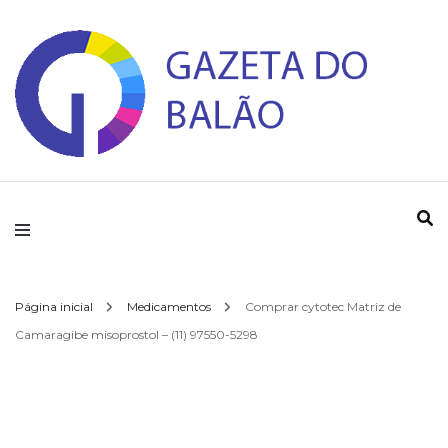
Gazeta do Balao
Página inicial
Medicamentos
Comprar cytotec Matriz de
Camaragibe misoprostol – (11) 97550-5298