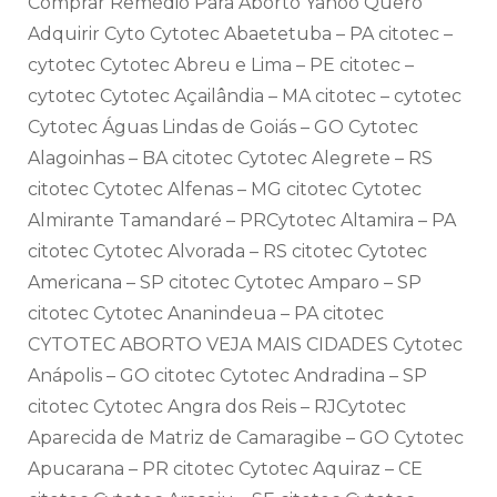
Comprar Remédio Para Aborto Yahoo Quero
Adquirir Cyto Cytotec Abaetetuba – PA citotec –
cytotec Cytotec Abreu e Lima – PE citotec –
cytotec Cytotec Açailândia – MA citotec – cytotec
Cytotec Águas Lindas de Goiás – GO Cytotec
Alagoinhas – BA citotec Cytotec Alegrete – RS
citotec Cytotec Alfenas – MG citotec Cytotec
Almirante Tamandaré – PRCytotec Altamira – PA
citotec Cytotec Alvorada – RS citotec Cytotec
Americana – SP citotec Cytotec Amparo – SP
citotec Cytotec Ananindeua – PA citotec
CYTOTEC ABORTO VEJA MAIS CIDADES Cytotec
Anápolis – GO citotec Cytotec Andradina – SP
citotec Cytotec Angra dos Reis – RJCytotec
Aparecida de Matriz de Camaragibe – GO Cytotec
Apucarana – PR citotec Cytotec Aquiraz – CE