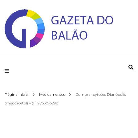
Gazeta do Balao
Página inicial
Medicamentos
Comprar cytotec Dianópolis
(misoprostol) – (11) 97550-5298