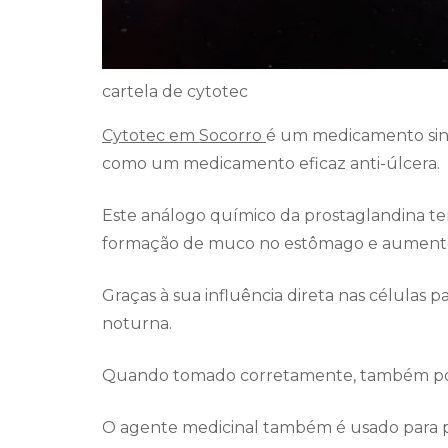
cartela de cytotec
Cytotec em Socorro
é um medicamento sint
como um medicamento eficaz anti-úlcera.
Este análogo químico da prostaglandina te
formação de muco no estômago e aumento 
Graças à sua influência direta nas células p
noturna.
Quando tomado corretamente, também pode
O agente medicinal também é usado para p