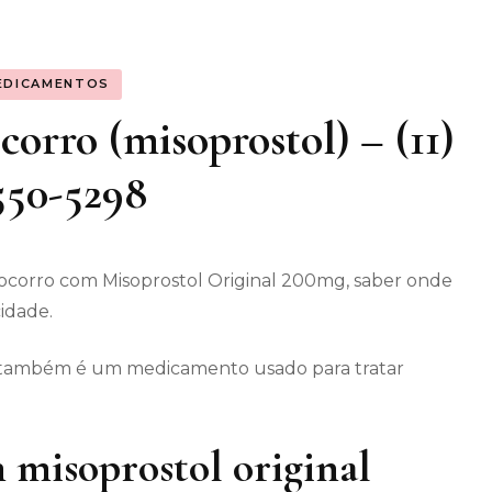
os gerais
EDICAMENTOS
enimento
orro (misoprostol) – (11)
550-5298
ocorro com Misoprostol Original 200mg, saber onde
cidade.
ec também é um medicamento usado para tratar
 misoprostol original