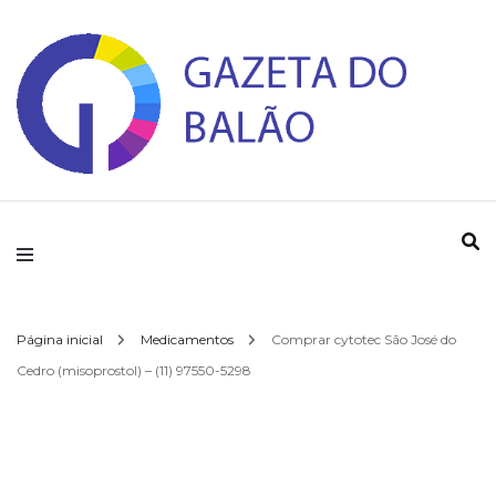
Gazeta do Balao
Página inicial
Medicamentos
Comprar cytotec São José do
Cedro (misoprostol) – (11) 97550-5298