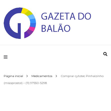
Gazeta do Balao
Página inicial
Medicamentos
Comprar cytotec Pinhalzinho
(misoprostol) – (11) 97550-5298