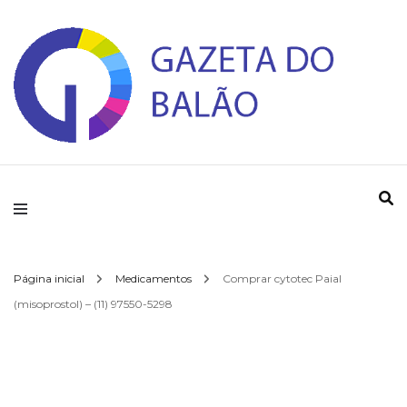
Gazeta do Balao
Página inicial
Medicamentos
Comprar cytotec Paial
(misoprostol) – (11) 97550-5298