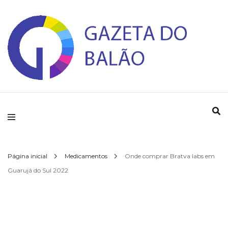
Gazeta do Balao
Página inicial
Medicamentos
Onde comprar Bratva labs em
Guarujá do Sul 2022