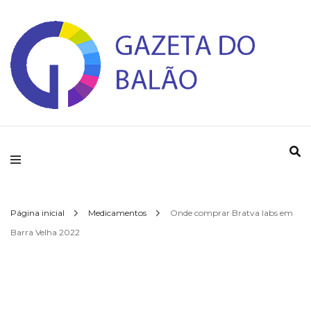
Gazeta do Balao
Página inicial
Medicamentos
Onde comprar Bratva labs em
Barra Velha 2022