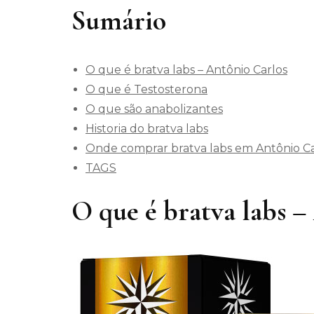
Sumário
O que é bratva labs – Antônio Carlos
O que é Testosterona
O que são anabolizantes
Historia do bratva labs
Onde comprar bratva labs em Antônio Ca
TAGS
O que é bratva labs 