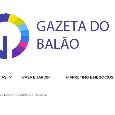
 do Balao
IAS
CASA E JARDIM
MARKETING E NEGÓCIOS
a labs em Antônio Carlos 2022
ade
cional