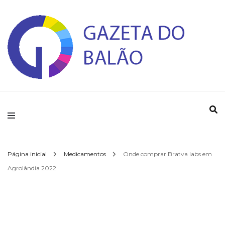
Gazeta do Balao
Página inicial
Medicamentos
Onde comprar Bratva labs em
Agrolândia 2022