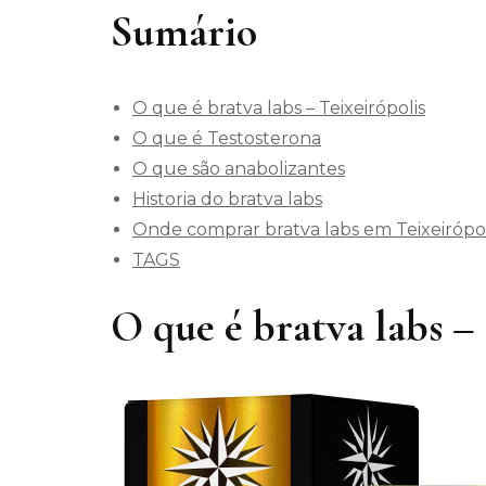
Sumário
O que é bratva labs – Teixeirópolis
O que é Testosterona
O que são anabolizantes
Historia do bratva labs
Onde comprar bratva labs em Teixeirópol
TAGS
O que é bratva labs –