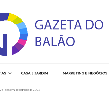
 do Balao
IAS
CASA E JARDIM
MARKETING E NEGÓCIOS
a labs em Teixeirópolis 2022
ade
cional