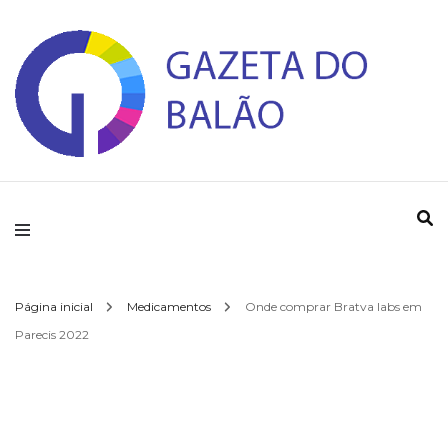
Gazeta do Balao
Página inicial
Medicamentos
Onde comprar Bratva labs em
Parecis 2022