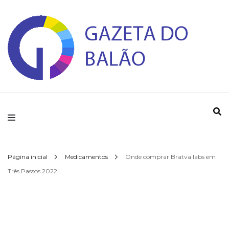
Gazeta do Balao
Página inicial
Medicamentos
Onde comprar Bratva labs em
Três Passos 2022