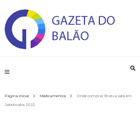
Gazeta do Balao
Página inicial
Medicamentos
Onde comprar Bratva labs em
Jaboticaba 2022