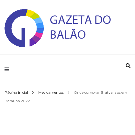
Gazeta do Balao
Página inicial
Medicamentos
Onde comprar Bratva labs em
Baraúna 2022