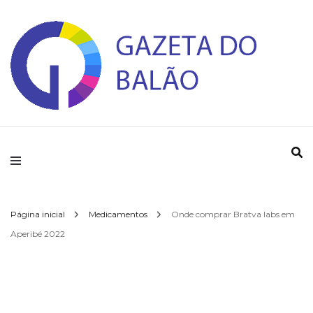
Gazeta do Balao
Página inicial
Medicamentos
Onde comprar Bratva labs em
Aperibé 2022