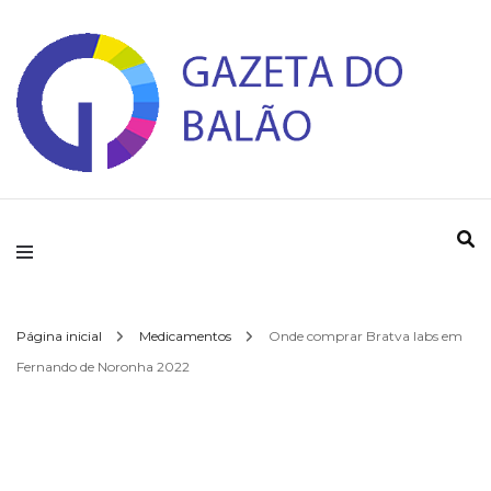
Gazeta do Balao
Página inicial
Medicamentos
Onde comprar Bratva labs em
Fernando de Noronha 2022