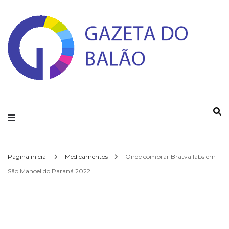
Gazeta do Balao
Página inicial
Medicamentos
Onde comprar Bratva labs em
São Manoel do Paraná 2022