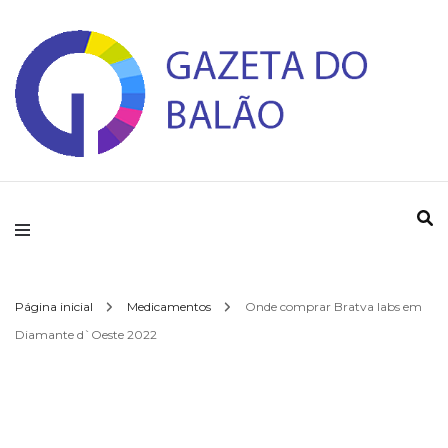
Gazeta do Balao
Página inicial
Medicamentos
Onde comprar Bratva labs em
Diamante d`Oeste 2022