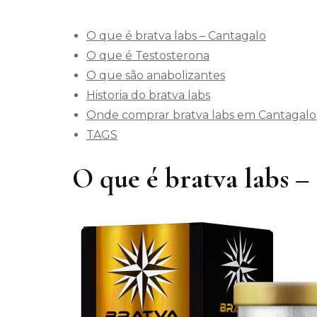
O que é bratva labs – Cantagalo
O que é Testosterona
O que são anabolizantes
Historia do bratva labs
Onde comprar bratva labs em Cantagalo
TAGS
O que é bratva labs –