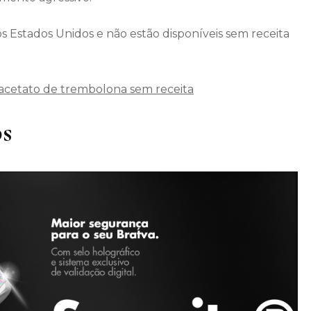
s Estados Unidos e não estão disponíveis sem receita
cetato de trembolona sem receita
bs