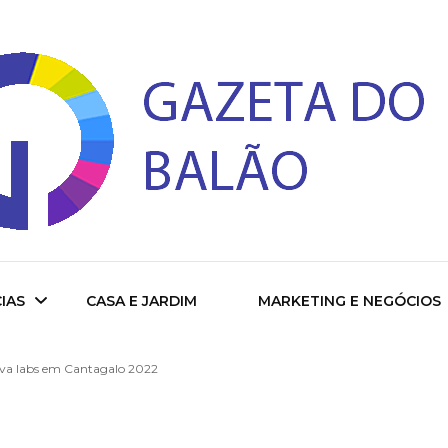
 do Balao
IAS
CASA E JARDIM
MARKETING E NEGÓCIOS
va labs em Cantagalo 2022
ade
cional