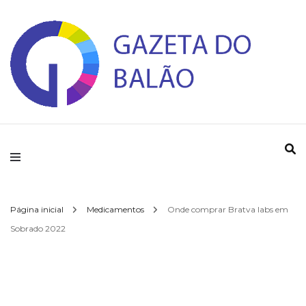
Gazeta do Balao
Página inicial
Medicamentos
Onde comprar Bratva labs em
Sobrado 2022