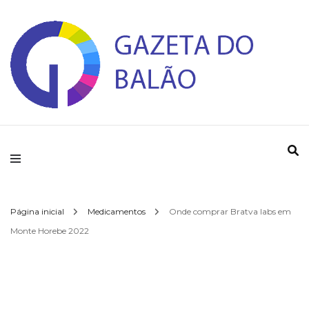
Gazeta do Balao
Página inicial
Medicamentos
Onde comprar Bratva labs em
Monte Horebe 2022