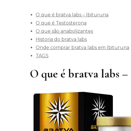
O que é bratva labs – Ibituruna
O que é Testosterona
O que são anabolizantes
Historia do bratva labs
Onde comprar bratva labs em Ibituruna
TAGS
O que é bratva labs –