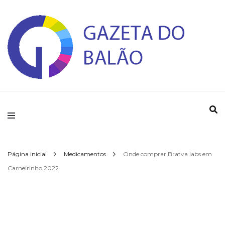
Gazeta do Balao
Página inicial
Medicamentos
Onde comprar Bratva labs em
Carneirinho 2022