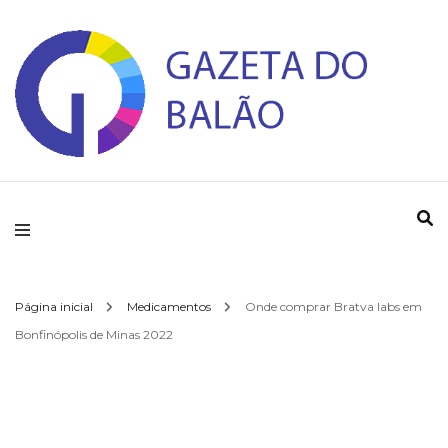
Gazeta do Balao
Página inicial
Medicamentos
Onde comprar Bratva labs em
Bonfinópolis de Minas 2022