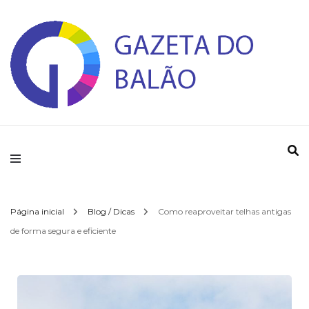
Gazeta do Balao
Página inicial
Blog / Dicas
Como reaproveitar telhas antigas
de forma segura e eficiente