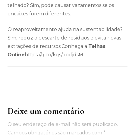
telhado? Sim, pode causar vazamentos se os
encaixes forem diferentes.
O reaproveitamento ajuda na sustentabilidade?
Sim, reduz o descarte de resíduos e evita novas
extrações de recursos.Conheça a
Telhas
Online
https://g.co/kgs/opdjdsM
Deixe um comentário
Navegação
de
O seu endereço de e-mail não será publicado.
post
Campos obrigatórios são marcados com
*