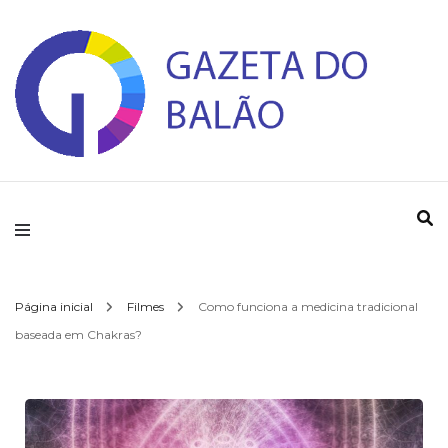
Gazeta do Balao
Página inicial
Filmes
Como funciona a medicina tradicional
baseada em Chakras?