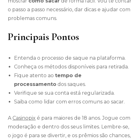
mostrar
como sacar
de forma fácil. Vou te contar
o passo a passo necessário, dar dicas e ajudar com
problemas comuns.
Principais Pontos
Entenda o processo de saque na plataforma.
Conheça os métodos disponíveis para retirada.
Fique atento ao
tempo de
processamento
dos saques.
Verifique se sua conta está regularizada.
Saiba como lidar com erros comuns ao sacar.
A
Casinopix
é para maiores de 18 anos. Jogue com
moderação e dentro dos seus limites. Lembre-se,
o jogo é para se divertir, e os prêmios são chances,