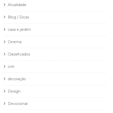
Atualidade
Blog / Dicas
casa e jardim
Cinema
Classificados
cnh
decoração
Design
Devocional