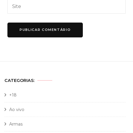
CATEGORIAS:
+18
Ao vivo
Armas