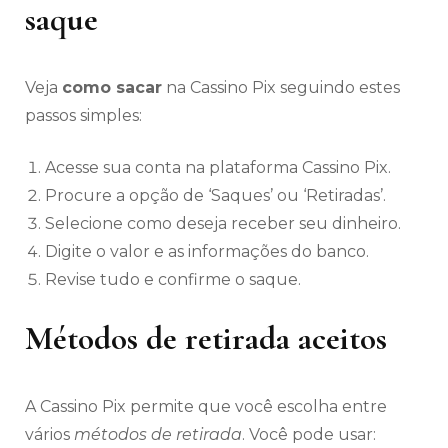
saque
Veja
como sacar
na Cassino Pix seguindo estes
passos simples:
Acesse sua conta na plataforma Cassino Pix.
Procure a opção de ‘Saques’ ou ‘Retiradas’.
Selecione como deseja receber seu dinheiro.
Digite o valor e as informações do banco.
Revise tudo e confirme o saque.
Métodos de retirada aceitos
A Cassino Pix permite que você escolha entre
vários
métodos de retirada
. Você pode usar: