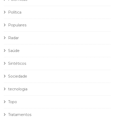
Política
Populares
Radar
Saúde
Sintéticos
Sociedade
tecnologia
Topo
Tratamentos