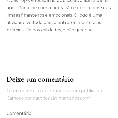
A Casinopix é focada no público alvo acima de 18
anos. Participe com moderação e dentro dos seus
limites financeiros e emocionais. O jogo é uma
atividade voltada para o entretenimento e os
prêmios são possibilidades, e não garantias.
Deixe um comentário
Navegação
de
O seu endereço de e-mail não será publicado.
post
Campos obrigatórios são marcados com
*
Comentário