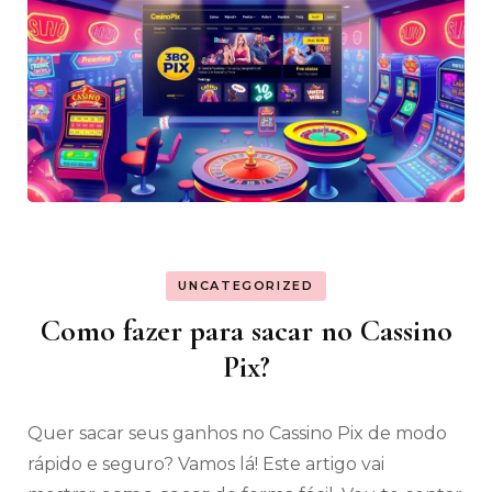
UNCATEGORIZED
Como fazer para sacar no Cassino
Pix?
Quer sacar seus ganhos no Cassino Pix de modo
rápido e seguro? Vamos lá! Este artigo vai