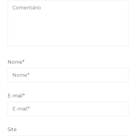
Nome
*
E-mail
*
Site