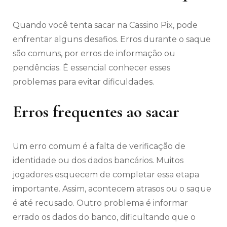
Quando você tenta sacar na Cassino Pix, pode
enfrentar alguns desafios. Erros durante o saque
são comuns, por erros de informação ou
pendências. É essencial conhecer esses
problemas para evitar dificuldades.
Erros frequentes ao sacar
Um erro comum é a falta de verificação de
identidade ou dos dados bancários. Muitos
jogadores esquecem de completar essa etapa
importante. Assim, acontecem atrasos ou o saque
é até recusado. Outro problema é informar
errado os dados do banco, dificultando que o