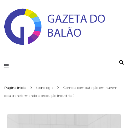
Gazeta do Balao
Página inicial
tecnologia
Como a computação em nuvem
está transformando a produção industrial?