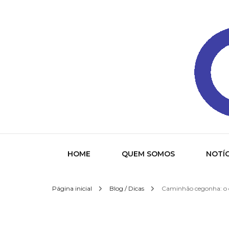
Gazeta
HOME
QUEM SOMOS
NOTÍC
Página inicial
Blog / Dicas
Caminhão cegonha: o q
Socied
Interna