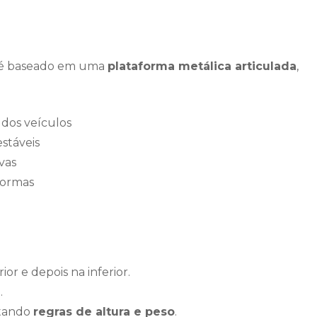
é baseado em uma
plataforma metálica articulada
,
 dos veículos
estáveis
vas
formas
or e depois na inferior.
.
itando
regras de altura e peso
.