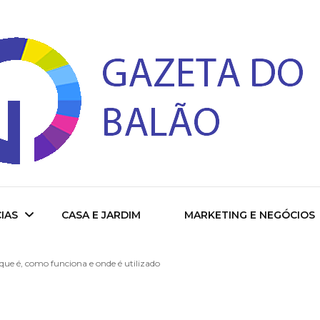
 do Balao
IAS
CASA E JARDIM
MARKETING E NEGÓCIOS
ue é, como funciona e onde é utilizado
ade
cional