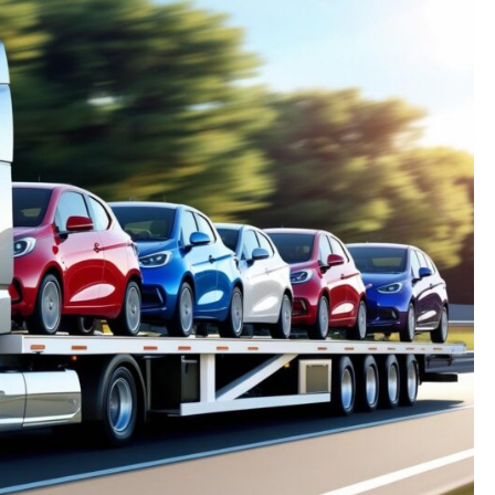
os gerais
enimento