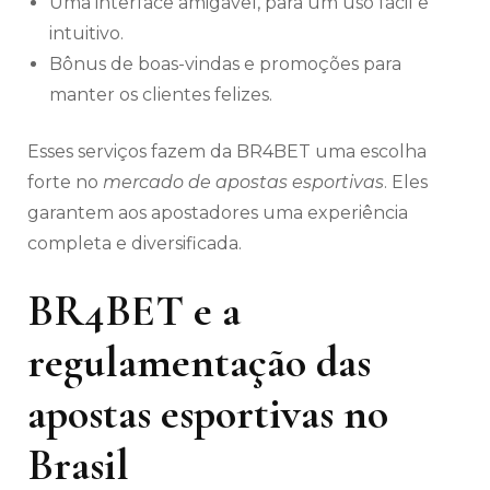
Uma interface amigável, para um uso fácil e
intuitivo.
Bônus de boas-vindas e promoções para
manter os clientes felizes.
Esses serviços fazem da BR4BET uma escolha
forte no
mercado de apostas esportivas
. Eles
garantem aos apostadores uma experiência
completa e diversificada.
BR4BET e a
regulamentação das
apostas esportivas no
Brasil