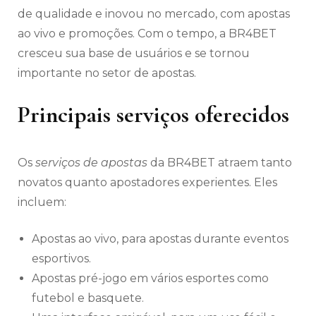
de qualidade e inovou no mercado, com apostas
ao vivo e promoções. Com o tempo, a BR4BET
cresceu sua base de usuários e se tornou
importante no setor de apostas.
Principais serviços oferecidos
Os
serviços de apostas
da BR4BET atraem tanto
novatos quanto apostadores experientes. Eles
incluem:
Apostas ao vivo, para apostas durante eventos
esportivos.
Apostas pré-jogo em vários esportes como
futebol e basquete.