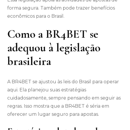
forma segura. Também pode trazer benefícios
econômicos para o Brasil.
Como a BR4BET se
adequou à legislação
brasileira
A BR4BET se ajustou às leis do Brasil para operar
aqui. Ela planejou suas estratégias
cuidadosamente, sempre pensando em seguir as
regras. Isso mostra que a BR4BET é séria em
oferecer um lugar seguro para apostas.