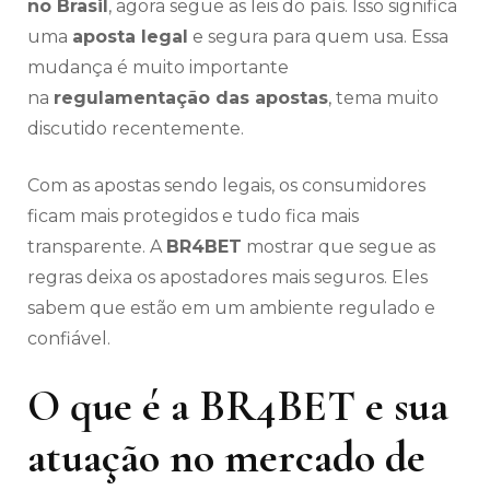
no Brasil
, agora segue as leis do país. Isso significa
uma
aposta legal
e segura para quem usa. Essa
mudança é muito importante
na
regulamentação das apostas
, tema muito
discutido recentemente.
Com as apostas sendo legais, os consumidores
ficam mais protegidos e tudo fica mais
transparente. A
BR4BET
mostrar que segue as
regras deixa os apostadores mais seguros. Eles
sabem que estão em um ambiente regulado e
confiável.
O que é a BR4BET e sua
atuação no mercado de