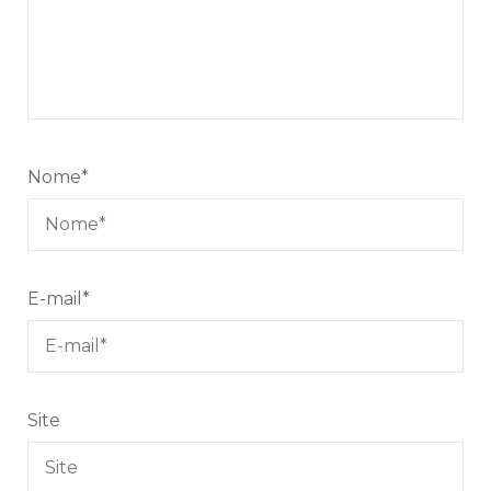
Nome
*
E-mail
*
Site