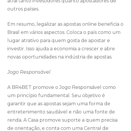
atrai tanto investidores quanto apostadores de
outros países.
Em resumo, legalizar as apostas online beneficia o
Brasil em vários aspectos. Coloca o país como um
lugar atrativo para quem gosta de apostar e
investir. Isso ajuda a economia a crescer e abre
novas oportunidades na indústria de apostas.
Jogo Responsável
A BR4BET promove o Jogo Responsável como
um princípio fundamental. Seu objetivo é
garantir que as apostas sejam uma forma de
entretenimento saudável e não uma fonte de
renda. A Casa promove suporte a quem precisa
de orientação, e conta com uma Central de