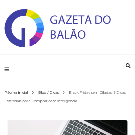
Gazeta do Balao
Página inicial
Blog / Dicas
Black Friday sem Ciladas: 5 Dicas
Essenciais para Comprar com Inteligência