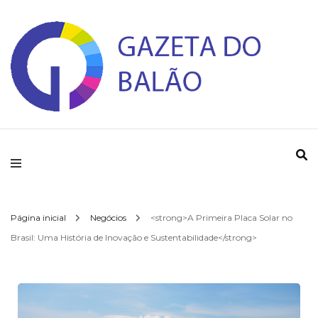
Gazeta do Balao
Página inicial
Negócios
<strong>A Primeira Placa Solar no
Brasil: Uma História de Inovação e Sustentabilidade</strong>