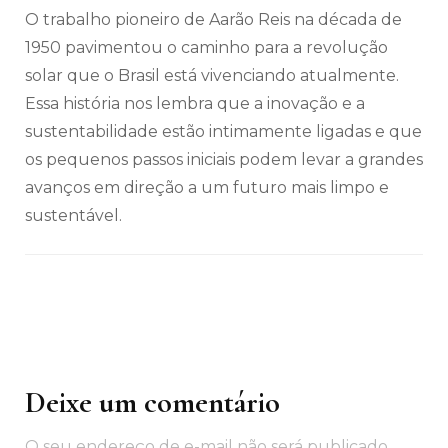
O trabalho pioneiro de Aarão Reis na década de
1950 pavimentou o caminho para a revolução
solar que o Brasil está vivenciando atualmente.
Essa história nos lembra que a inovação e a
sustentabilidade estão intimamente ligadas e que
os pequenos passos iniciais podem levar a grandes
avanços em direção a um futuro mais limpo e
sustentável.
Deixe um comentário
Navegação
de
O seu endereço de e-mail não será publicado.