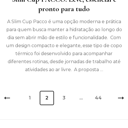
pronto para tudo
A Slim Cup Pacco é uma opção moderna e prática
para quem busca manter a hidratação ao longo do
dia sem abrir mão de estilo e funcionalidade. Com
um design compacto e elegante, esse tipo de copo
térmico foi desenvolvido para acompanhar
diferentes rotinas, desde jornadas de trabalho até
atividades ao ar livre. A proposta …
Paginação
Página
1
Página
2
Página
3
…
Página
44
de
posts